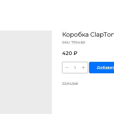
Коробка ClapTon
SKU:
7994.60
420
₽
Добавит
22х14,5х6