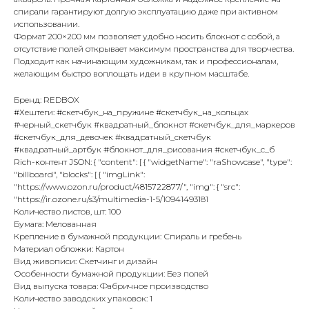
спирали гарантируют долгую эксплуатацию даже при активном
использовании.
Формат 200×200 мм позволяет удобно носить блокнот с собой, а
отсутствие полей открывает максимум пространства для творчества.
Подходит как начинающим художникам, так и профессионалам,
желающим быстро воплощать идеи в крупном масштабе.
Бренд: REDBOX
#Хештеги: #скетчбук_на_пружине #скетчбук_на_кольцах
#черный_скетчбук #квадратный_блокнот #скетчбук_для_маркеров
#скетчбук_для_девочек #квадратный_скетчбук
#квадратный_артбук #блокнот_для_рисования #скетчбук_с_б
Rich-контент JSON: { "content": [ { "widgetName": "raShowcase", "type":
"billboard", "blocks": [ { "imgLink":
"https://www.ozon.ru/product/4815722877/", "img": { "src":
"https://ir.ozone.ru/s3/multimedia-1-5/10941493181
Количество листов, шт: 100
Бумага: Мелованная
Крепление в бумажной продукции: Спираль и гребень
Материал обложки: Картон
Вид живописи: Скетчинг и дизайн
Особенности бумажной продукции: Без полей
Вид выпуска товара: Фабричное производство
Количество заводских упаковок: 1