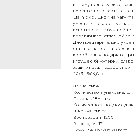
вашему подарку эксклюзивн
переплетного картона, ка
Efalin с крышкой на магнит
уместить подарочный набор
использовать с бумагой ти
перевязывать атласной лен
Дно предварительно укреп
стандарт качества обеспеч
коробки для подарка с кры
игрушек, бижутерии, сладо
защитит ваш подарок при 
40х34,5х14,8 см
Длина, см: 43
Количество в упаковке, шт: 
Признак 18+: false
Количество заводских упако
Ширина, см: 37
Вес товара, г: 1200
Высота, см: 17
LxWxH: 430x370x170 mm