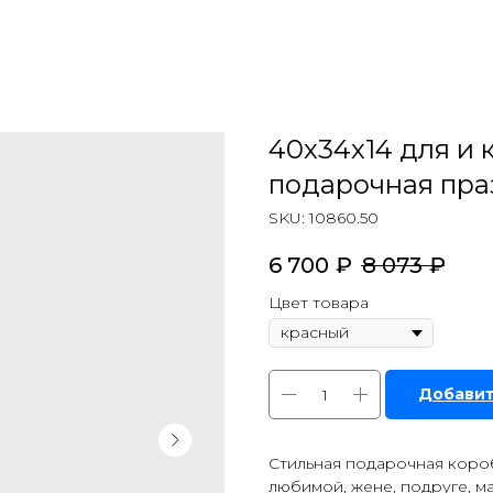
40х34х14 для и 
подарочная пра
SKU:
10860.50
6 700
₽
8 073
₽
Цвет товара
Добавит
Стильная подарочная короб
любимой, жене, подруге, м