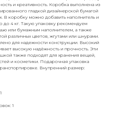
ость и креативность. Коробка выполнена из
шированного гладкой дизайнерской бумагой
ах. В коробку можно добавить наполнитель и
 до 4 кг. Такую упаковку рекомендуем
шью или бумажным наполнителем, а также
той различных цветов, жгутами или шнурами.
лено для надежности конструкции. Высокий
ивает высокую надёжность и прочность. Эти
шкой также подходят для хранения вещей,
стей и косметики. Подарочная упаковка
транспортировке. Внутренний размер:
1
вок: 1