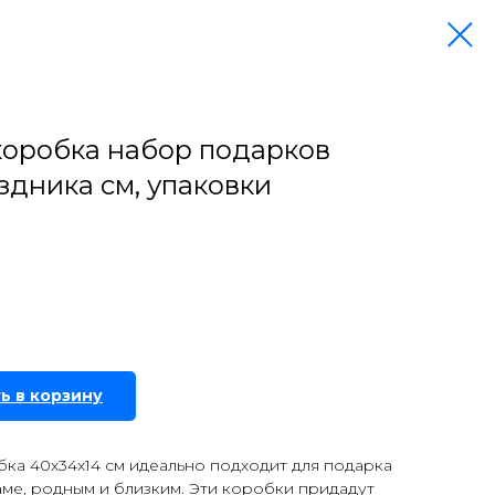
коробка набор подарков
здника см, упаковки
ь в корзину
ка 40х34х14 см идеально подходит для подарка
аме, родным и близким. Эти коробки придадут