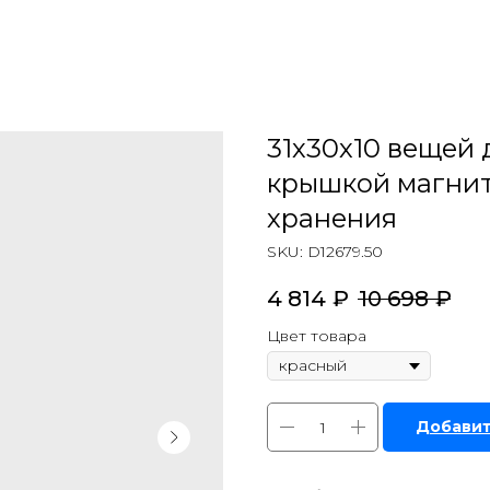
31х30х10 вещей 
крышкой магните
хранения
SKU:
D12679.50
4 814
₽
10 698
₽
Цвет товара
Добавит