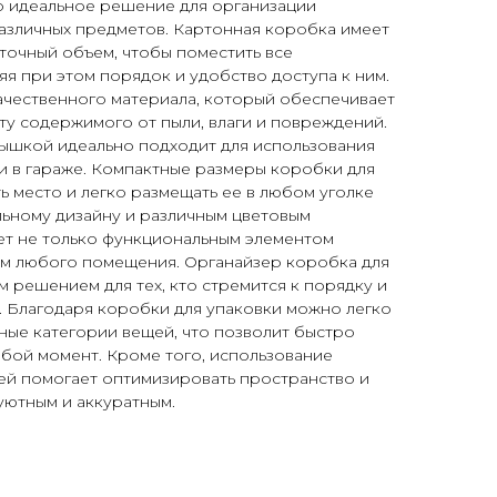
о идеальное решение для организации
различных предметов. Картонная коробка имеет
точный объем, чтобы поместить все
я при этом порядок и удобство доступа к ним.
ачественного материала, который обеспечивает
ту содержимого от пыли, влаги и повреждений.
рышкой идеально подходит для использования
или в гараже. Компактные размеры коробки для
 место и легко размещать ее в любом уголке
льному дизайну и различным цветовым
ет не только функциональным элементом
ем любого помещения. Органайзер коробка для
м решением для тех, кто стремится к порядку и
. Благодаря коробки для упаковки можно легко
чные категории вещей, что позволит быстро
бой момент. Кроме того, использование
ей помогает оптимизировать пространство и
уютным и аккуратным.