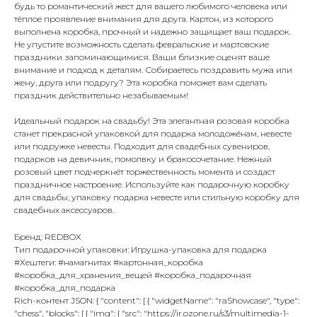
будь то романтический жест для вашего любимого человека или
тёплое проявление внимания для друга. Картон, из которого
выполнена коробка, прочный и надежно защищает ваш подарок.
Не упустите возможность сделать февральские и мартовские
праздники запоминающимися. Ваши близкие оценят ваше
внимание и подход к деталям. Собираетесь поздравить мужа или
жену, друга или подругу? Эта коробка поможет вам сделать
праздник действительно незабываемым!
Идеальный подарок на свадьбу! Эта элегантная розовая коробка
станет прекрасной упаковкой для подарка молодожёнам, невесте
или подружке невесты. Подходит для свадебных сувениров,
подарков на девичник, помолвку и бракосочетание. Нежный
розовый цвет подчеркнёт торжественность момента и создаст
праздничное настроение. Используйте как подарочную коробку
для свадьбы, упаковку подарка невесте или стильную коробку для
свадебных аксессуаров.
Бренд: REDBOX
Тип подарочной упаковки: Игрушка-упаковка для подарка
#Хештеги: #намагнитах #картонная_коробка
#коробка_для_хранения_вещей #коробка_подарочная
#коробка_для_подарка
Rich-контент JSON: { "content": [ { "widgetName": "raShowcase", "type":
"chess", "blocks": [ { "img": { "src": "https://ir.ozone.ru/s3/multimedia-1-