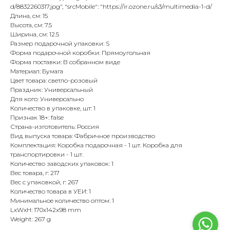
d/8832260317.jpg", "srcMobile": "https://ir.ozone.ru/s3/multimedia-1-d/
Длина, см: 15
Высота, см: 7.5
Ширина, см: 12.5
Размер подарочной упаковки: S
Форма подарочной коробки: Прямоугольная
Форма поставки: В собранном виде
Материал: Бумага
Цвет товара: светло-розовый
Праздник: Универсальный
Для кого: Универсально
Количество в упаковке, шт: 1
Признак 18+: false
Страна-изготовитель: Россия
Вид выпуска товара: Фабричное производство
Комплектация: Коробка подарочная - 1 шт. Коробка для
транспортировки - 1 шт.
Количество заводских упаковок: 1
Вес товара, г: 217
Вес с упаковкой, г: 267
Количество товара в УЕИ: 1
Минимальное количество оптом: 1
LxWxH: 170x142x98 mm
Weight: 267 g