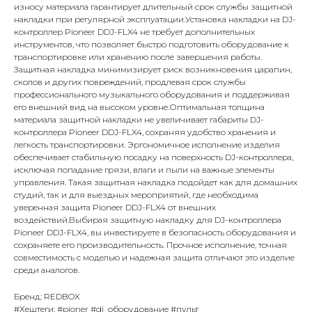
износу материала гарантирует длительный срок службы защитной
накладки при регулярной эксплуатации.Установка накладки на DJ-
контроллер Pioneer DDJ-FLX4 не требует дополнительных
инструментов, что позволяет быстро подготовить оборудование к
транспортировке или хранению после завершения работы.
Защитная накладка минимизирует риск возникновения царапин,
сколов и других повреждений, продлевая срок службы
профессионального музыкального оборудования и поддерживая
его внешний вид на высоком уровне.Оптимальная толщина
материала защитной накладки не увеличивает габариты DJ-
контроллера Pioneer DDJ-FLX4, сохраняя удобство хранения и
легкость транспортировки. Эргономичное исполнение изделия
обеспечивает стабильную посадку на поверхность DJ-контроллера,
исключая попадание грязи, влаги и пыли на важные элементы
управления. Такая защитная накладка подойдет как для домашних
студий, так и для выездных мероприятий, где необходима
уверенная защита Pioneer DDJ-FLX4 от внешних
воздействий.Выбирая защитную накладку для DJ-контроллера
Pioneer DDJ-FLX4, вы инвестируете в безопасность оборудования и
сохраняете его производительность. Прочное исполнение, точная
совместимость с моделью и надежная защита отличают это изделие
среди аналогов.
Бренд: REDBOX
#Хештеги: #pioner #dj_оборудование #пульт