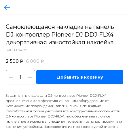
Самоклеющаяся накладка на панель
DJ-контроллер Pioneer DJ DDJ-FLX4,
декоративная изностойкая наклейка
SKU:
FLX4.80
2 500
₽
6 000
₽
Добавить в корзину
Защитная накладка для DJ-контроллера Pioneer DDJ-FLX4
предназначена для эффективной защиты оборудования от
механических повреждений, влаги и пыли. Специально
разработанная форма учитывает все конструктивные особенности
DJ-контроллера Pioneer DDJ-FLX4, что обеспечивает плотное
прилегание и исключает смещения во время транспортировки или
хранения устройства. Изготовление из прочного и устойчивого к