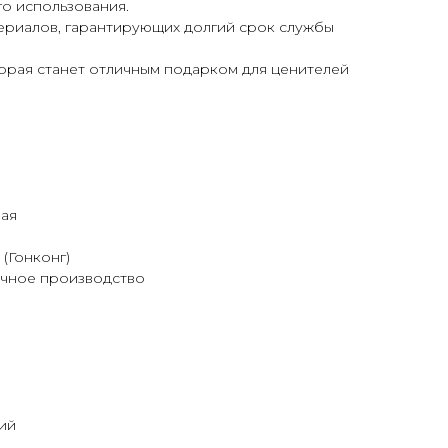
о использования.
ериалов, гарантирующих долгий срок службы
торая станет отличным подарком для ценителей
лая
 (Гонконг)
ичное производство
ий