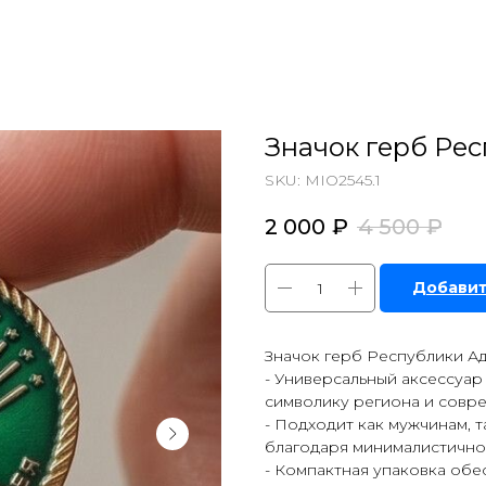
Значок герб Ре
SKU:
MIO2545.1
2 000
₽
4 500
₽
Добавит
Значок герб Республики А
- Универсальный аксессуа
символику региона и совре
- Подходит как мужчинам, 
благодаря минималистично
- Компактная упаковка обе