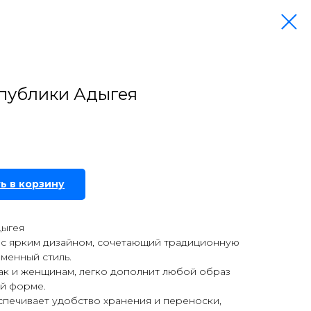
спублики Адыгея
ь в корзину
дыгея
р с ярким дизайном, сочетающий традиционную
менный стиль.
так и женщинам, легко дополнит любой образ
й форме.
спечивает удобство хранения и переноски,