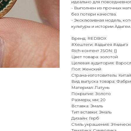
идеально для повседневног
- Выполнен из прочных мат
без потери качества.
- Эксклюзивная модель, ко
культуры и истории Адыгеи.
Бренд: REDBOX
#Хештеги: #адыгея #адыгэ
Rich-контент JSON: {}
Цвет товара: золотой
Целевая аудитория: Взрос
Пол: Женский
Страна-изготовитель: Китай
Вид выпуска товара: Фабр
Материал: Латунь
Покрытие: Золото
Размеры, мм: 20
Вставка: Эмаль
Тип вставки: Эмаль
Дизайн: Герб
Стиль украшения: Этническ
Тематика: Символика