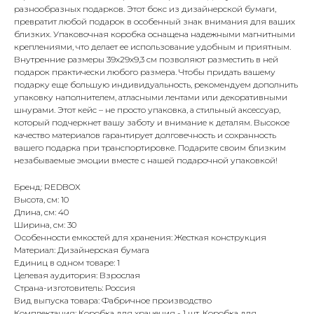
разнообразных подарков. Этот бокс из дизайнерской бумаги,
превратит любой подарок в особенный знак внимания для ваших
близких. Упаковочная коробка оснащена надежными магнитными
креплениями, что делает ее использование удобным и приятным.
Внутренние размеры 39х29х9,3 см позволяют разместить в ней
подарок практически любого размера. Чтобы придать вашему
подарку еще большую индивидуальность, рекомендуем дополнить
упаковку наполнителем, атласными лентами или декоративными
шнурами. Этот кейс – не просто упаковка, а стильный аксессуар,
который подчеркнет вашу заботу и внимание к деталям. Высокое
качество материалов гарантирует долговечность и сохранность
вашего подарка при транспортировке. Подарите своим близким
незабываемые эмоции вместе с нашей подарочной упаковкой!
Бренд: REDBOX
Высота, см: 10
Длина, см: 40
Ширина, см: 30
Особенности емкостей для хранения: Жесткая конструкция
Материал: Дизайнерская бумага
Единиц в одном товаре: 1
Целевая аудитория: Взрослая
Страна-изготовитель: Россия
Вид выпуска товара: Фабричное производство
Комплектация: Коробка для хранения - 1 шт. Коробка для