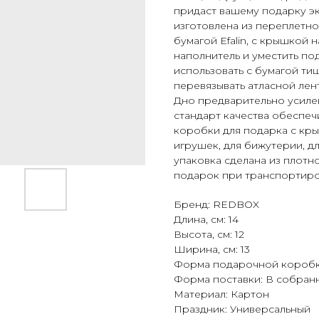
придаст вашему подарку эк
изготовлена из переплетн
бумагой Efalin, с крышкой 
наполнитель и уместить п
использовать с бумагой ти
перевязывать атласной лен
Дно предварительно усиле
стандарт качества обеспеч
коробки для подарка с кры
игрушек, для бижутерии, д
упаковка сделана из плот
подарок при транспортировк
Бренд: REDBOX
Длина, см: 14
Высота, см: 12
Ширина, см: 13
Форма подарочной коробк
Форма поставки: В собран
Материал: Картон
Праздник: Универсальный