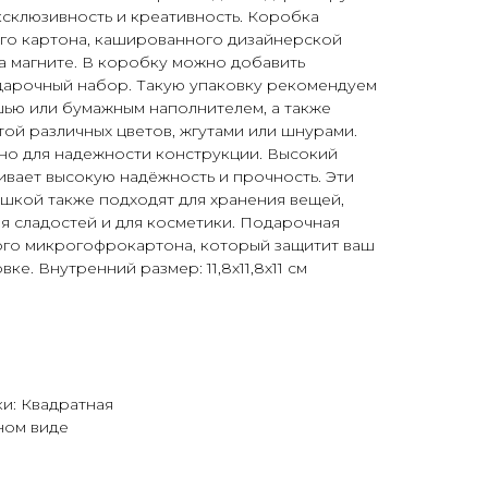
склюзивность и креативность. Коробка
ого картона, кашированного дизайнерской
на магните. В коробку можно добавить
одарочный набор. Такую упаковку рекомендуем
шью или бумажным наполнителем, а также
той различных цветов, жгутами или шнурами.
но для надежности конструкции. Высокий
ивает высокую надёжность и прочность. Эти
шкой также подходят для хранения вещей,
ля сладостей и для косметики. Подарочная
ного микрогофрокартона, который защитит ваш
е. Внутренний размер: 11,8х11,8х11 см
и: Квадратная
ном виде