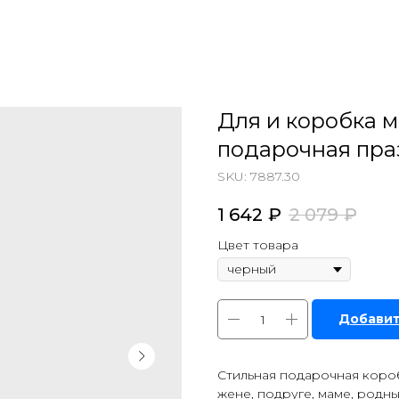
Для и коробка 
подарочная пра
SKU:
7887.30
1 642
₽
2 079
₽
Цвет товара
Добавит
Стильная подарочная коро
жене, подруге, маме, родн