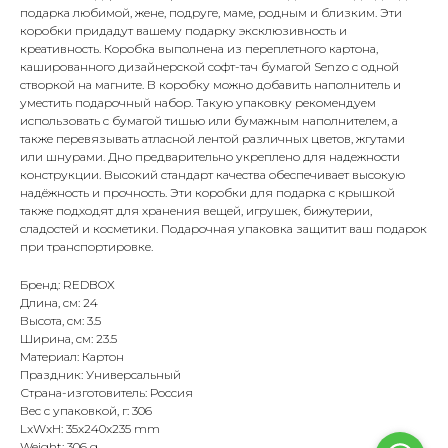
подарка любимой, жене, подруге, маме, родным и близким. Эти
коробки придадут вашему подарку эксклюзивность и
креативность. Коробка выполнена из переплетного картона,
кашированного дизайнерской софт-тач бумагой Senzo с одной
створкой на магните. В коробку можно добавить наполнитель и
уместить подарочный набор. Такую упаковку рекомендуем
использовать с бумагой тишью или бумажным наполнителем, а
также перевязывать атласной лентой различных цветов, жгутами
или шнурами. Дно предварительно укреплено для надежности
конструкции. Высокий стандарт качества обеспечивает высокую
надёжность и прочность. Эти коробки для подарка с крышкой
также подходят для хранения вещей, игрушек, бижутерии,
сладостей и косметики. Подарочная упаковка защитит ваш подарок
при транспортировке.
Бренд: REDBOX
Длина, см: 24
Высота, см: 3.5
Ширина, см: 23.5
Материал: Картон
Праздник: Универсальный
Страна-изготовитель: Россия
Вес с упаковкой, г: 306
LxWxH: 35x240x235 mm
Weight: 306 g