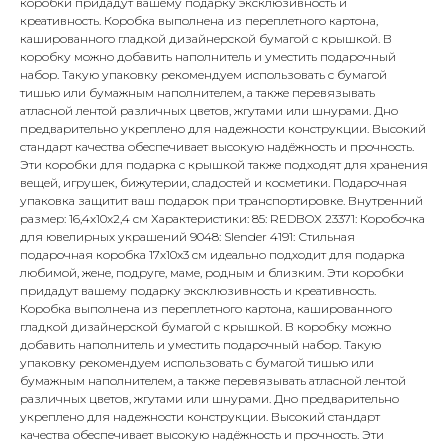
коробки придадут вашему подарку эксклюзивность и
креативность. Коробка выполнена из переплетного картона,
кашированного гладкой дизайнерской бумагой с крышкой. В
коробку можно добавить наполнитель и уместить подарочный
набор. Такую упаковку рекомендуем использовать с бумагой
тишью или бумажным наполнителем, а также перевязывать
атласной лентой различных цветов, жгутами или шнурами. Дно
предварительно укреплено для надежности конструкции. Высокий
стандарт качества обеспечивает высокую надёжность и прочность.
Эти коробки для подарка с крышкой также подходят для хранения
вещей, игрушек, бижутерии, сладостей и косметики. Подарочная
упаковка защитит ваш подарок при транспортировке. Внутренний
размер: 16,4х10х2,4 см Характеристики: 85: REDBOX 23371: Коробочка
для ювелирных украшений 9048: Slender 4191: Стильная
подарочная коробка 17х10х3 см идеально подходит для подарка
любимой, жене, подруге, маме, родным и близким. Эти коробки
придадут вашему подарку эксклюзивность и креативность.
Коробка выполнена из переплетного картона, кашированного
гладкой дизайнерской бумагой с крышкой. В коробку можно
добавить наполнитель и уместить подарочный набор. Такую
упаковку рекомендуем использовать с бумагой тишью или
бумажным наполнителем, а также перевязывать атласной лентой
различных цветов, жгутами или шнурами. Дно предварительно
укреплено для надежности конструкции. Высокий стандарт
качества обеспечивает высокую надёжность и прочность. Эти