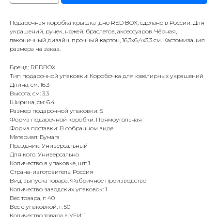
Подарочная коробка крышка-дно RED BOX, сделано в России. Для
украшений, ручек, ножей, браслетов, аксессуаров. Чёрная,
лаконичный дизайн, прочный картон, 16,3x6,4x3,3 см. Кастомизация
размера на заказ.
Бренд: REDBOX
Тип подарочной упаковки: Коробочка для ювелирных украшений
Длина, см: 16.3
Высота, см: 3.3
Ширина, см: 6.4
Размер подарочной упаковки: S
Форма подарочной коробки: Прямоугольная
Форма поставки: В собранном виде
Материал: Бумага
Праздник: Универсальный
Для кого: Универсально
Количество в упаковке, шт: 1
Страна-изготовитель: Россия
Вид выпуска товара: Фабричное производство
Количество заводских упаковок: 1
Вес товара, г: 40
Вес с упаковкой, г: 50
Количество товара в УЕИ: 1