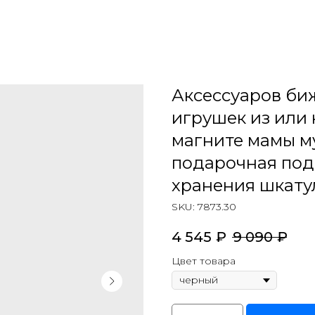
Аксессуаров би
игрушек из или
магните мамы м
подарочная под
хранения шкату
SKU:
7873.30
4 545
₽
9 090
₽
Цвет товара