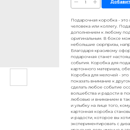
Добавит
Подарочная коробка - это
человека или коллегу. По
дополнением к любому под
оригинальным. В боксе мож
небольшие сюрпризы, напр
Благодаря красивому офор
подарочная станет настоя
события. Коробка для пода
картонного материала, об
Коробка для мелочей - это
показать внимание к друго
сделать любое событие ос
волшебства и радости в по
любовью и вниманием в так
и улыбку на лице того, ко
картонная коробка станови
и радости, которое вы хот
экспериментировать с диз
хранения, ведь именно в эт