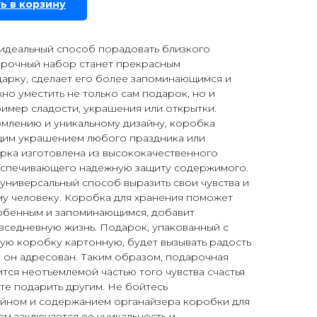
ь в корзину
 идеальный способ порадовать близкого
дарочный набор станет прекрасным
арку, сделает его более запоминающимся и
но уместить не только сам подарок, но и
имер сладости, украшения или открытки.
млению и уникальному дизайну, коробка
щим украшением любого праздника или
рка изготовлена из высококачественного
еспечивающего надежную защиту содержимого.
 универсальный способ выразить свои чувства и
му человеку. Коробка для хранения поможет
обенным и запоминающимся, добавит
вседневную жизнь. Подарок, упакованный с
ую коробку картонную, будет вызывать радость
му он адресован. Таким образом, подарочная
тся неотъемлемой частью того чувства счастья
ите подарить другим. Не бойтесь
айном и содержанием органайзера коробки для
ом заключается ее уникальность и