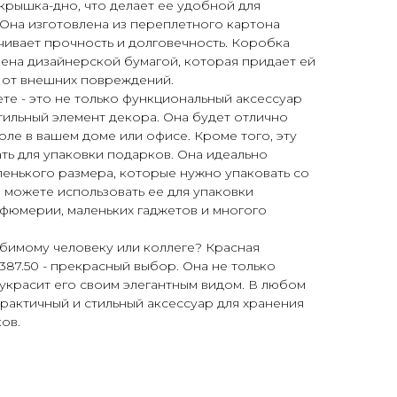
крышка-дно, что делает ее удобной для
 Она изготовлена из переплетного картона
чивает прочность и долговечность. Коробка
шена дизайнерской бумагой, которая придает ей
т от внешних повреждений.
ете - это не только функциональный аксессуар
стильный элемент декора. Она будет отлично
оле в вашем доме или офисе. Кроме того, эту
ть для упаковки подарков. Она идеально
енького размера, которые нужно упаковать со
ы можете использовать ее для упаковки
фюмерии, маленьких гаджетов и многого
юбимому человеку или коллеге? Красная
387.50 - прекрасный выбор. Она не только
 украсит его своим элегантным видом. В любом
 практичный и стильный аксессуар для хранения
ов.