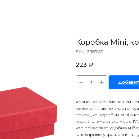
Коробка Mini, к
SKU:
3387.50
223
₽
Добавит
Хранение мелких вещей - э
мелочей и вы не знаете, ку
помощью коробки Mini в кр
коробка имеет размеры 17,2х
что позволяет удобно и бе
ювелирные украшения, шну