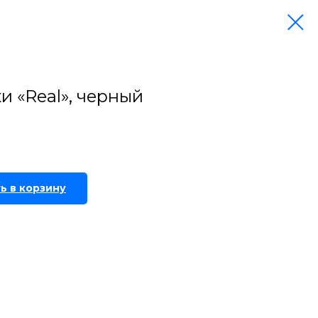
и «Real», черный
ь в корзину