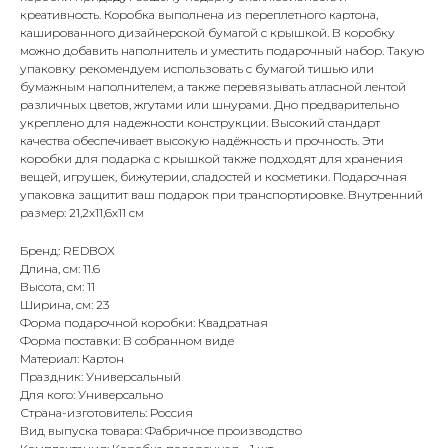
креативность. Коробка выполнена из переплетного картона,
кашированного дизайнерской бумагой с крышкой. В коробку
можно добавить наполнитель и уместить подарочный набор. Такую
упаковку рекомендуем использовать с бумагой тишью или
бумажным наполнителем, а также перевязывать атласной лентой
различных цветов, жгутами или шнурами. Дно предварительно
укреплено для надежности конструкции. Высокий стандарт
качества обеспечивает высокую надёжность и прочность. Эти
коробки для подарка с крышкой также подходят для хранения
вещей, игрушек, бижутерии, сладостей и косметики. Подарочная
упаковка защитит ваш подарок при транспортировке. Внутренний
размер: 21,2х11,6х11 см
Бренд: REDBOX
Длина, см: 11.6
Высота, см: 11
Ширина, см: 23
Форма подарочной коробки: Квадратная
Форма поставки: В собранном виде
Материал: Картон
Праздник: Универсальный
Для кого: Универсально
Страна-изготовитель: Россия
Вид выпуска товара: Фабричное производство