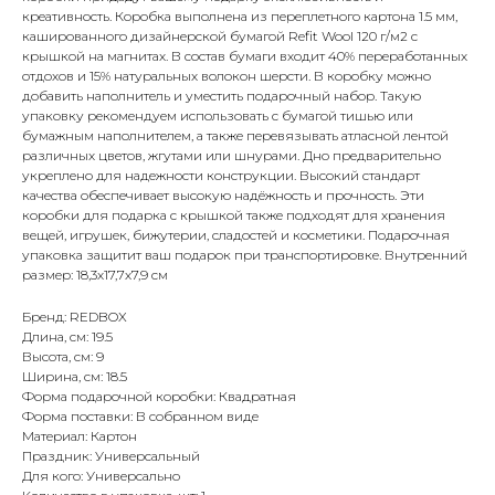
креативность. Коробка выполнена из переплетного картона 1.5 мм,
кашированного дизайнерской бумагой Refit Wool 120 г/м2 с
крышкой на магнитах. В состав бумаги входит 40% переработанных
отдохов и 15% натуральных волокон шерсти. В коробку можно
добавить наполнитель и уместить подарочный набор. Такую
упаковку рекомендуем использовать с бумагой тишью или
бумажным наполнителем, а также перевязывать атласной лентой
различных цветов, жгутами или шнурами. Дно предварительно
укреплено для надежности конструкции. Высокий стандарт
качества обеспечивает высокую надёжность и прочность. Эти
коробки для подарка с крышкой также подходят для хранения
вещей, игрушек, бижутерии, сладостей и косметики. Подарочная
упаковка защитит ваш подарок при транспортировке. Внутренний
размер: 18,3х17,7х7,9 см
Бренд: REDBOX
Длина, см: 19.5
Высота, см: 9
Ширина, см: 18.5
Форма подарочной коробки: Квадратная
Форма поставки: В собранном виде
Материал: Картон
Праздник: Универсальный
Для кого: Универсально