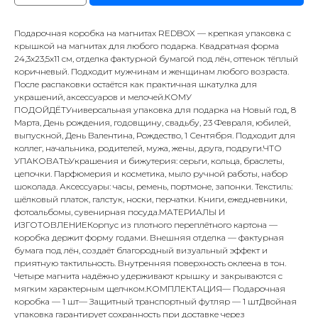
Подарочная коробка на магнитах REDBOX — крепкая упаковка с
крышкой на магнитах для любого подарка. Квадратная форма
24,3х23,5х11 см, отделка фактурной бумагой под лён, оттенок тёплый
коричневый. Подходит мужчинам и женщинам любого возраста.
После распаковки остаётся как практичная шкатулка для
украшений, аксессуаров и мелочей.КОМУ
ПОДОЙДЁТУниверсальная упаковка для подарка на Новый год, 8
Марта, День рождения, годовщину, свадьбу, 23 Февраля, юбилей,
выпускной, День Валентина, Рождество, 1 Сентября. Подходит для
коллег, начальника, родителей, мужа, жены, друга, подруги.ЧТО
УПАКОВАТЬУкрашения и бижутерия: серьги, кольца, браслеты,
цепочки. Парфюмерия и косметика, мыло ручной работы, набор
шоколада. Аксессуары: часы, ремень, портмоне, запонки. Текстиль:
шёлковый платок, галстук, носки, перчатки. Книги, ежедневники,
фотоальбомы, сувенирная посуда.МАТЕРИАЛЫ И
ИЗГОТОВЛЕНИЕКорпус из плотного переплётного картона —
коробка держит форму годами. Внешняя отделка — фактурная
бумага под лён, создаёт благородный визуальный эффект и
приятную тактильность. Внутренняя поверхность оклеена в тон.
Четыре магнита надёжно удерживают крышку и закрываются с
мягким характерным щелчком.КОМПЛЕКТАЦИЯ— Подарочная
коробка — 1 шт— Защитный транспортный футляр — 1 штДвойная
упаковка гарантирует сохранность при доставке через