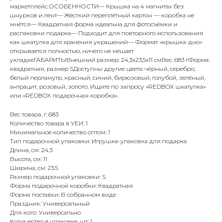
маркетплейс.ОСОБЕННОСТИ— Крышка на 4 магнитах без
шнурков и лент— Жёсткий переплётный картон — коробка не
мнётся— Квадратная форма идеальна для фотосъёмки и
распаковки подарка— Подходит для повторного использования
как шкатулка для хранения украшений— Формат «крышка-дно»
открывается полностью, ничего не мешает
укладкеГАБАРИТЫВнешний размер: 24,3х23,5х11 смВес: 683 гФорма:
квадратная, размер SДоступны другие цвета: чёрный, серебро,
белый перламутр, красный, синий, бирюзовый, голубой, зелёный,
антрацит, розовый, золото. Ищите по запросу «REDBOX шкатулка»
или «REDBOX подарочная коробка».
Вес товара, г: 683
Количество товара в УЕИ: 1
Минимальное количество оптом: 1
Тип подарочной упаковки: Игрушка-упаковка для подарка
Длина, см: 24.3
Высота, см: 11
Ширина, см: 23.5
Размер подарочной упаковки: S
Форма подарочной коробки: Квадратная
Форма поставки: В собранном виде
Праздник: Универсальный
Для кого: Универсально
Количество в упаковке, шт: 1